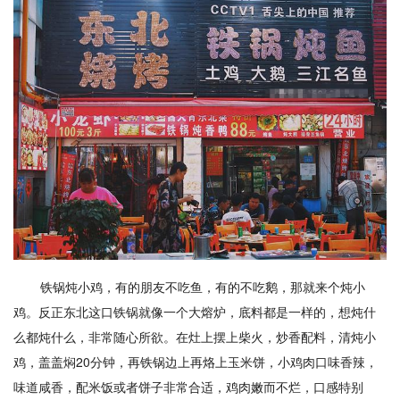
铁锅炖小鸡，有的朋友不吃鱼，有的不吃鹅，那就来个炖小
鸡。反正东北这口铁锅就像一个大熔炉，底料都是一样的，想炖什
么都炖什么，非常随心所欲。在灶上摆上柴火，炒香配料，清炖小
鸡，盖盖焖20分钟，再铁锅边上再烙上玉米饼，小鸡肉口味香辣，
味道咸香，配米饭或者饼子非常合适，鸡肉嫩而不烂，口感特别