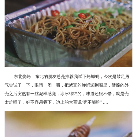
东北烧烤，东北的朋友总是推荐我试下烤蝉蛹，今次是鼓足勇
气尝试了一下，眼睛一闭一嚼，把烤完的蝉蛹送到嘴里，酥脆的外
壳之后突然有一丝泥样感觉，冰冰绵绵的，味道还很不错，就是壳
太难咽了，好不容易吞下，边上的大哥说“壳不能吃” ....