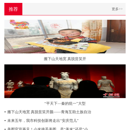
推荐
更多>>
搬下山天地宽 真脱贫笑开
“平天下—秦的统一”大型
▪
搬下山天地宽 真脱贫笑开颜——青海互助土族自治
▪
未来五年，我市科技创新将走出“安庆范儿”
▪
美图官宣再见！小米接手美图，是“美米”还是“小