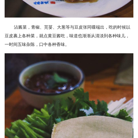
沾酱菜，青椒、芫荽、大葱等与豆皮张同碟端出，吃的时候以
豆皮裹上各种菜，就点黄豆酱吃，味道也渐渐从清淡到各种味儿，
一时间五味杂陈，口中各种香味。