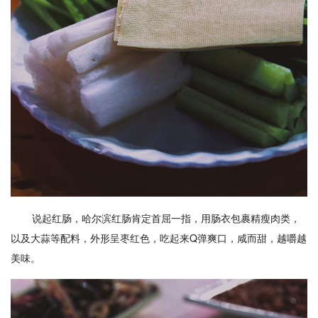
说起红肠，哈尔滨红肠肯定首屈一指，用肠衣包裹精瘦肉类，
以及大蒜等配料，外形呈枣红色，吃起来Q弹爽口，咸而甜，越嚼越
美味。