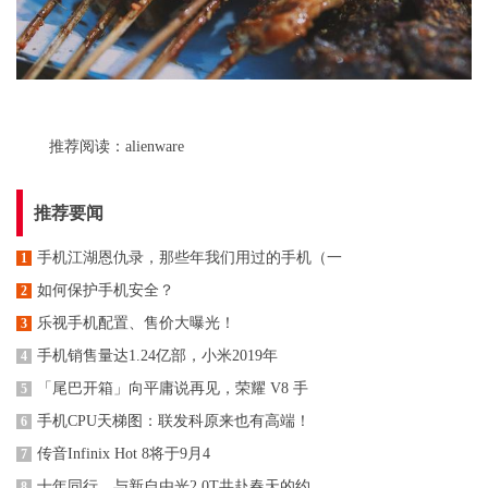
推荐阅读：
alienware
推荐要闻
手机江湖恩仇录，那些年我们用过的手机（一
1
如何保护手机安全？
2
乐视手机配置、售价大曝光！
3
手机销售量达1.24亿部，小米2019年
4
「尾巴开箱」向平庸说再见，荣耀 V8 手
5
手机CPU天梯图：联发科原来也有高端！
6
传音Infinix Hot 8将于9月4
7
十年同行，与新自由光2.0T共赴春天的约
8