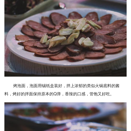
烤泡面，泡面用锡纸盒装好，拌上浓郁的类似火锅底料的酱
料，烤好的拌面保持原本的Q弹，香辣的口感，管饱又好吃。