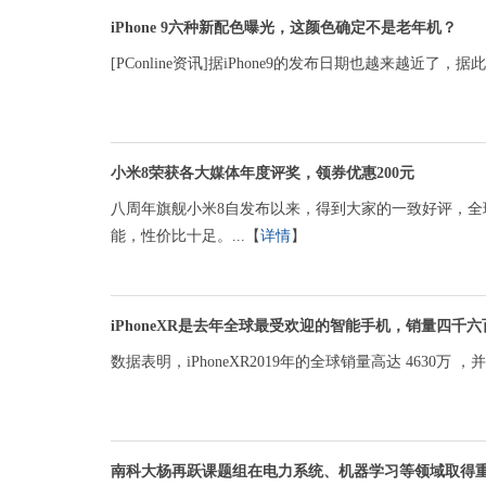
iPhone 9六种新配色曝光，这颜色确定不是老年机？
[PConline资讯]据iPhone9的发布日期也越来越近了
小米8荣获各大媒体年度评奖，领券优惠200元
八周年旗舰小米8自发布以来，得到大家的一致好评，全球
能，性价比十足。...【
详情
】
iPhoneXR是去年全球最受欢迎的智能手机，销量四千
数据表明，iPhoneXR2019年的全球销量高达 4630
南科大杨再跃课题组在电力系统、机器学习等领域取得