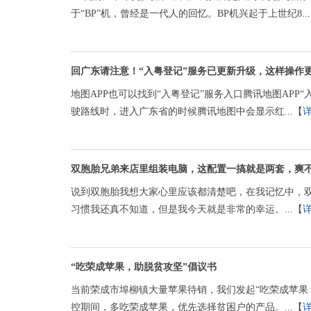
于“BP”机，曾经是一代人的回忆。BP机兴起于上世纪8..
回广东请注意！“入粤登记”服务已更新升级，这样操作
地图APP也可以找到“入粤登记”服务入口腾讯地图AP
驶路线时，进入广东省的时候腾讯地图中会显示红...【
双胞胎兄弟来店里组装电脑，这配置一搞就是两套，爽
说到双胞胎我想大家心里应该都清楚吧，在我记忆中，
习惯我还真不知道，但是我今天就是非常的幸运。...【
“吃荣成苹果，助脱贫攻坚”倡议书
当前荣成市埠柳镇大量苹果待销，我们发起“吃荣成苹果
控期间，多吃荣成苹果，优先选择贫困户的产品。...【