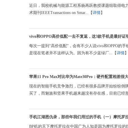
近日，我校机械与能源工程系杨再跃教授课题组取得电
术期刊IEEETransactions on Smar...【
详情
】
vivo和OPPO高价低配一去不复返，这3款手机是最好
每次一提到“高价低配”，会有不少人说vivo和OPPO的
是现在笔者并不这样认为。因为有不少蓝绿厂...【
详情
苹果11 Pro Max对比华为Mate30Pro：硬件配置相差很
现在的智能手机竞争激烈，已经有很多品牌开始纷纷倒牌
买了，而魅族和坚果手机越来越没有存在感，目前已经形.
手机江湖恩仇录，那些年我们用过的手机（一）摩托罗
BP机的天下摩托罗拉在中国广为人知是因为摩托罗拉的B