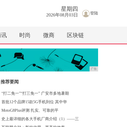
星期
四
登陆
2026年08月03日
商讯
时尚
微商
区块链
广告
推荐要闻
“打二免一”“打三免一” 广安市多地暑期
首批12个品牌15款5G手机到位 其中华
MotoG8Plus评测:扎实、可靠的平
史上最详细的各大手机厂商介绍（1）——三