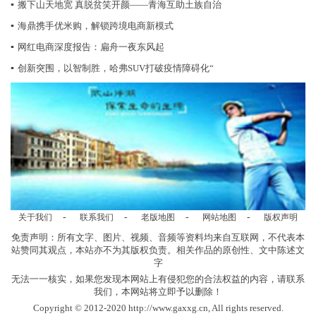
▪
搬下山天地宽 真脱贫笑开颜——青海互助土族自治
▪
海鼎携手优米购，解锁跨境电商新模式
▪
网红电商深度报告：扁舟一夜东风起
▪
创新突围，以智制胜，哈弗SUV打破疫情障碍化“
-
-
-
-
关于我们
联系我们
老版地图
网站地图
版权声明
免责声明：所有文字、图片、视频、音频等资料均来自互联网，不代表本
站赞同其观点，本站亦不为其版权负责。相关作品的原创性、文中陈述文
字
无法一一核实，如果您发现本网站上有侵犯您的合法权益的内容，请联系
我们，本网站将立即予以删除！
Copyright © 2012-2020 http://www.gaxxg.cn, All rights reserved.