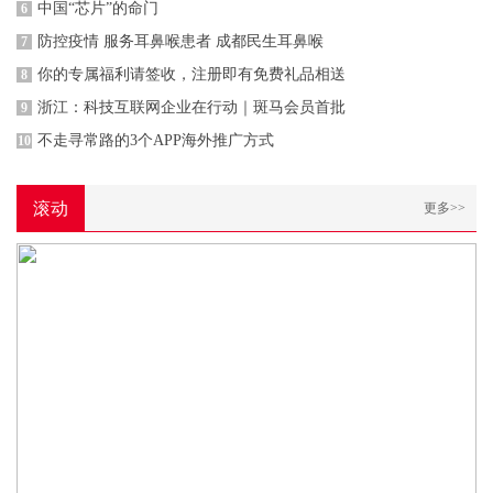
中国“芯片”的命门
6
防控疫情 服务耳鼻喉患者 成都民生耳鼻喉
7
你的专属福利请签收，注册即有免费礼品相送
8
浙江：科技互联网企业在行动｜斑马会员首批
9
不走寻常路的3个APP海外推广方式
10
滚动
更多>>