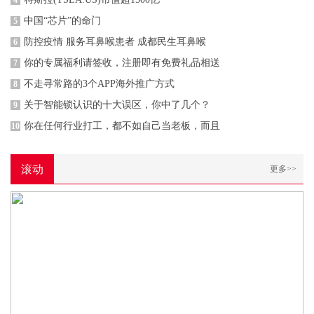
4
中国“芯片”的命门
5
防控疫情 服务耳鼻喉患者 成都民生耳鼻喉
6
你的专属福利请签收，注册即有免费礼品相送
7
不走寻常路的3个APP海外推广方式
8
关于智能锁认识的十大误区，你中了几个？
9
你在任何行业打工，都不如自己当老板，而且
10
滚动
更多>>