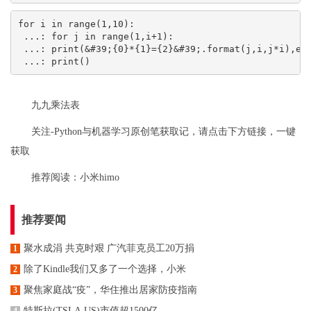
for i in range(1,10):
 ...: for j in range(1,i+1):
 ...: print(&#39;{0}*{1}={2}&#39;.format(j,i,j*i),en
 ...: print()
九九乘法表
关注-Python与机器学习原创笔获取记，请点击下方链接，一键
获取
推荐阅读：
小米himo
推荐要闻
聚水成涓 共克时艰 广汽菲克员工20万捐
1
除了Kindle我们又多了一个选择，小米
2
聚焦家庭战“疫”，华住推出居家防疫指南
3
特斯拉(TSLA.US)市值超1500亿