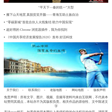
“平天下—秦的统一”大型
▪
搬下山天地宽 真脱贫笑开颜——青海互助土族自治
▪
“零碳新城”首批合伙人火线集结 助力中国实现“
▪
超好用的 Chrome 浏览器插件，我为你找到
▪
《中国共享经济发展报告2020》发布 好活科技
-
-
-
-
关于我们
联系我们
老版地图
网站地图
版权声明
免责声明：所有文字、图片、视频、音频等资料均来自互联网，不代表本
站赞同其观点，本站亦不为其版权负责。相关作品的原创性、文中陈述文
字
无法一一核实，如果您发现本网站上有侵犯您的合法权益的内容，请联系