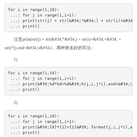
for i in range(1,10):
 ...: for j in range(1,i+1):
 ...: print(str(j) + str(&#34;*&#34;) + str(i)+&#34;
 ...: print()
注意print(str(j) + str(&#34;*&#34;) + str(i)+&#34;=&#34; +
str(i*j),end=&#34;\t&#34;)，两种更友好的写法：
1)
for i in range(1,10):
 ...: for j in range(1,i+1):
 ...: print(&#39;%d*%d=%d&#39;%(j,i,j*i),end=&#34;\t
 ...: print()
2)
for i in range(1,10):
 ...: for j in range(1,i+1):
 ...: print(&#39;{0}*{1}={2}&#39;.format(j,i,j*i),en
 ...: print()