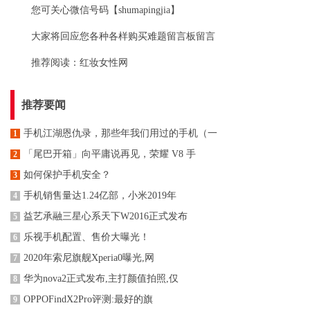
您可关心微信号码【shumapingjia】
大家将回应您各种各样购买难题留言板留言
推荐阅读：
红妆女性网
推荐要闻
手机江湖恩仇录，那些年我们用过的手机（一
1
「尾巴开箱」向平庸说再见，荣耀 V8 手
2
如何保护手机安全？
3
手机销售量达1.24亿部，小米2019年
4
益艺承融三星心系天下W2016正式发布
5
乐视手机配置、售价大曝光！
6
2020年索尼旗舰Xperia0曝光,网
7
华为nova2正式发布,主打颜值拍照,仅
8
OPPOFindX2Pro评测:最好的旗
9