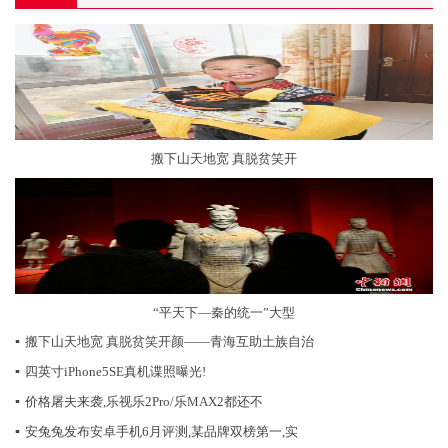
搬下山天地宽 真脱贫笑开
“平天下—秦的统一”大型
▪
搬下山天地宽 真脱贫笑开颜——青海互助土族自治
▪
四英寸iPhone5SE真机谍照曝光!
▪
价格屠夫来袭,乐视乐2Pro/乐MAX2都还不
▪
安兔兔发布安卓手机6月评测,某品牌双榜第一,实