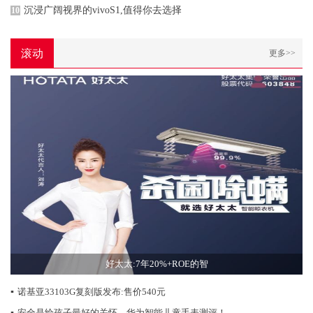
沉浸广阔视界的vivoS1,值得你去选择
10
滚动
更多>>
好太太:7年20%+ROE的智
▪
诺基亚33103G复刻版发布:售价540元
▪
安全是给孩子最好的关怀，华为智能儿童手表测评！