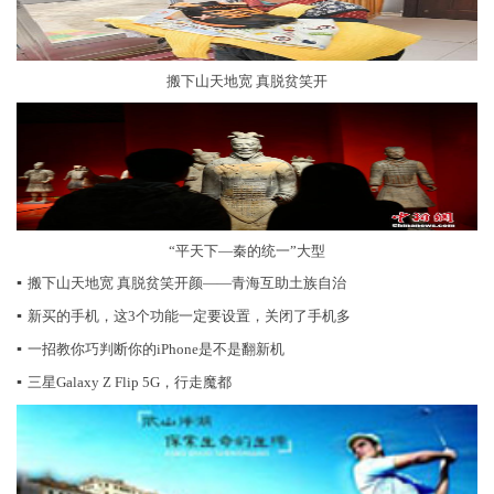
搬下山天地宽 真脱贫笑开
“平天下—秦的统一”大型
▪
搬下山天地宽 真脱贫笑开颜——青海互助土族自治
▪
新买的手机，这3个功能一定要设置，关闭了手机多
▪
一招教你巧判断你的iPhone是不是翻新机
▪
三星Galaxy Z Flip 5G，行走魔都