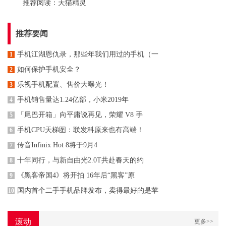
推荐阅读：
天猫精灵
推荐要闻
手机江湖恩仇录，那些年我们用过的手机（一
1
如何保护手机安全？
2
乐视手机配置、售价大曝光！
3
手机销售量达1.24亿部，小米2019年
4
「尾巴开箱」向平庸说再见，荣耀 V8 手
5
手机CPU天梯图：联发科原来也有高端！
6
传音Infinix Hot 8将于9月4
7
十年同行，与新自由光2.0T共赴春天的约
8
《黑客帝国4》将开拍 16年后“黑客”原
9
国内首个二手手机品牌发布，卖得最好的是苹
10
滚动
更多>>