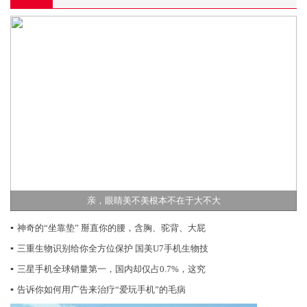
亲，眼睛美不美根本不在于大不大
▪
神奇的“坐靠垫” 掰直你的腰，含胸、驼背、大屁
▪
三重生物识别给你全方位保护 国美U7手机生物技
▪
三星手机全球销量第一，国内却仅占0.7%，这究
▪
告诉你如何用广告来治疗“爱玩手机”的毛病