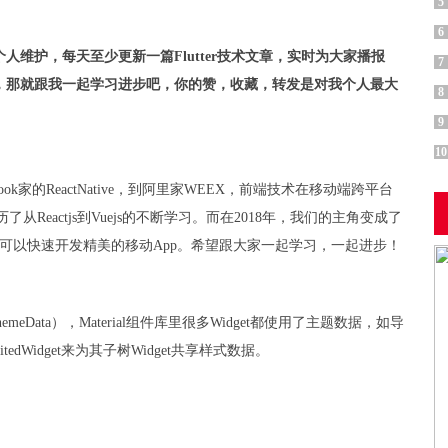
5
6
维护，每天至少更新一篇Flutter技术文章，实时为大家播报
7
这门技术，那就跟我一起学习进步吧，你的赞，收藏，转发是对我个人最大
8
9
10
k家的ReactNative，到阿里家WEEX，前端技术在移动端跨平台
从Reactjs到Vuejs的不断学习。而在2018年，我们的主角变成了
决方案，可以快速开发精美的移动App。希望跟大家一起学习，一起进步！
据（ThemeData），Material组件库里很多Widget都使用了主题数据，如导
tedWidget来为其子树Widget共享样式数据。