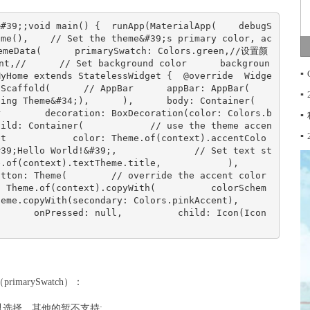
&#39;;void main() {  runApp(MaterialApp(    debugS
ome(),    // Set the theme&#39;s primary color, ac
eData(      primarySwatch: Colors.green,//设置颜
nt,//      // Set background color      backgroun
▪
MyHome extends StatelessWidget {  @override  Widge
ffold(      // AppBar      appBar: AppBar(        
▪
 Theme&#34;),      ),      body: Container(        
r        decoration: BoxDecoration(color: Colors.b
▪
hild: Container(            // use the theme accen
▪
et            color: Theme.of(context).accentColo
#39;Hello World!&#39;,              // Set text st
context).textTheme.title,            ),          
tton: Theme(        // override the accent color 
: Theme.of(context).copyWith(          colorSchem
.copyWith(secondary: Colors.pinkAccent),        
       onPressed: null,          child: Icon(Icon
rimarySwatch）：
值可以选择，其他的暂不支持: