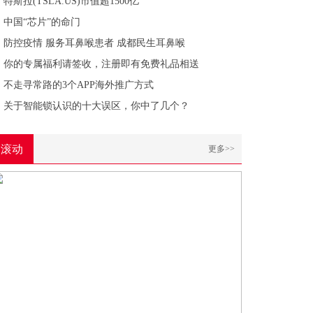
特斯拉(TSLA.US)市值超1500亿
中国“芯片”的命门
防控疫情 服务耳鼻喉患者 成都民生耳鼻喉
你的专属福利请签收，注册即有免费礼品相送
不走寻常路的3个APP海外推广方式
关于智能锁认识的十大误区，你中了几个？
滚动
更多>>