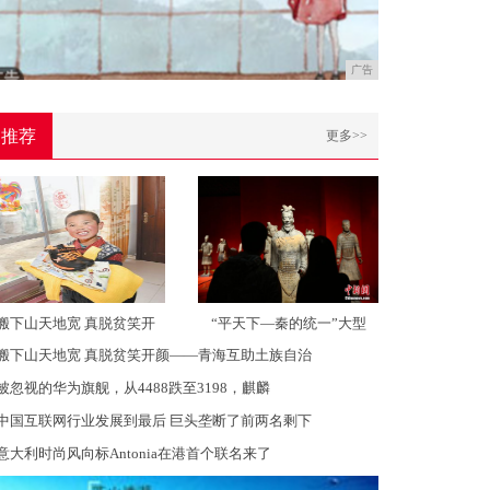
广告
推荐
更多>>
搬下山天地宽 真脱贫笑开
“平天下—秦的统一”大型
搬下山天地宽 真脱贫笑开颜——青海互助土族自治
被忽视的华为旗舰，从4488跌至3198，麒麟
中国互联网行业发展到最后 巨头垄断了前两名剩下
意大利时尚风向标Antonia在港首个联名来了