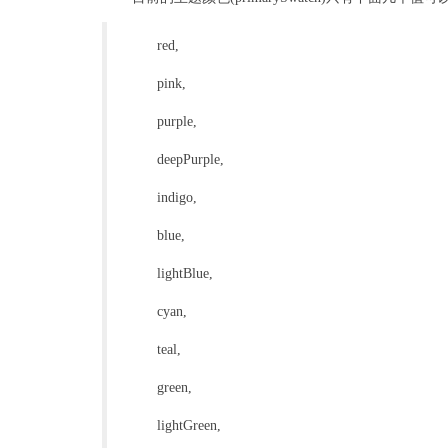
red,
pink,
purple,
deepPurple,
indigo,
blue,
lightBlue,
cyan,
teal,
green,
lightGreen,