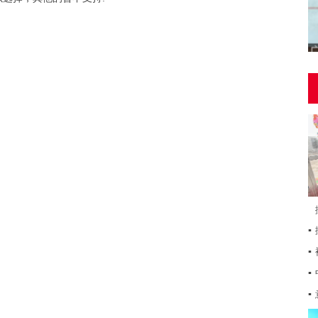
▪
▪
▪
▪