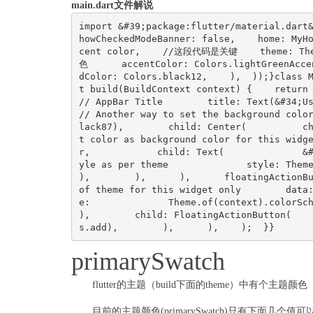
main.dart文件解说
import &#39;package:flutter/material.dart
howCheckedModeBanner: false,    home: MyH
cent color,    //这段代码是关键    theme: Them
色      accentColor: Colors.lightGreenAcce
dColor: Colors.black12,    ),  ));}class 
t build(BuildContext context) {    return Sca
// AppBar Title        title: Text(&#34;Using
// Another way to set the background colo
lack87),        child: Center(          c
t color as background color for this widg
r,            child: Text(              &
yle as per theme              style: Theme.of(
),        ),      ),      floatingActionBu
of theme for this widget only        data
e:              Theme.of(context).colorScheme
),        child: FloatingActionButton(   
s.add),        ),      ),    );  }}
primarySwatch
flutter的主题（build下面的theme）中有个主题颜色（p
目前的主题颜色(primarySwatch)只有下面几个