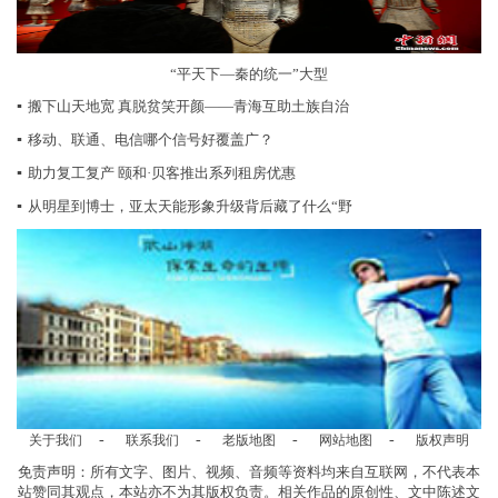
“平天下—秦的统一”大型
▪
搬下山天地宽 真脱贫笑开颜——青海互助土族自治
▪
移动、联通、电信哪个信号好覆盖广？
▪
助力复工复产 颐和·贝客推出系列租房优惠
▪
从明星到博士，亚太天能形象升级背后藏了什么“野
-
-
-
-
关于我们
联系我们
老版地图
网站地图
版权声明
免责声明：所有文字、图片、视频、音频等资料均来自互联网，不代表本
站赞同其观点，本站亦不为其版权负责。相关作品的原创性、文中陈述文