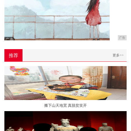
广告
推荐
更多>>
搬下山天地宽 真脱贫笑开