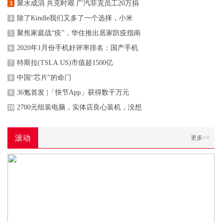
聚水成涓 共克时艰 广汽菲克员工20万捐
3
除了Kindle我们又多了一个选择，小米
4
聚焦家庭战“疫”，华住推出居家防疫指南
5
2020年1月份手机好评率排名：国产手机
6
特斯拉(TSLA.US)市值超1500亿
7
中国“芯片”的命门
8
36氪首发 |「快节App」获得数千万元
9
2700元组装电脑，实体店良心装机，没想
10
滚动
更多>>