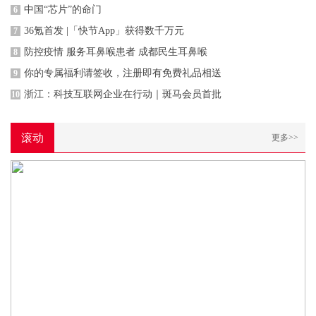
中国“芯片”的命门
6
36氪首发 |「快节App」获得数千万元
7
防控疫情 服务耳鼻喉患者 成都民生耳鼻喉
8
你的专属福利请签收，注册即有免费礼品相送
9
浙江：科技互联网企业在行动｜斑马会员首批
10
滚动
更多>>