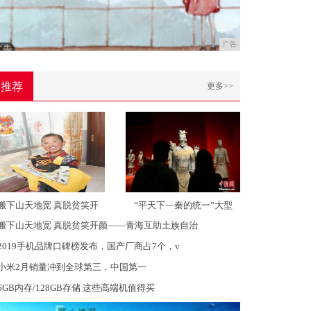
广告
推荐
更多>>
搬下山天地宽 真脱贫笑开
“平天下—秦的统一”大型
搬下山天地宽 真脱贫笑开颜——青海互助土族自治
2019手机品牌口碑榜发布，国产厂商占7个，v
小米2月销量冲到全球第三，中国第一
6GB内存/128GB存储 这些高端机值得买