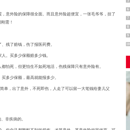
5
6
震，意外险的保障很全面。而且意外险超便宜，一张毛爷爷，挂了
7
很刚需！
8
9
10
了、残了赔钱，伤了报医药费。
家人。买多少保额赔多少钱。
人都怕死，但更怕生不如死地活，伤残保障只有意外险有。
。买多少保额，最高就能报多少。
很简单，出了意外，不死即伤，人走了可以留一大笔钱给妻儿父
的、非疾病的。