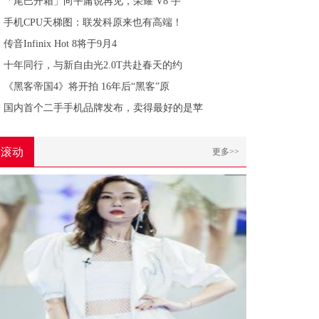
「尾巴开箱」向平庸说再见，荣耀 V8 手
手机CPU天梯图：联发科原来也有高端！
传音Infinix Hot 8将于9月4
十年同行，与新自由光2.0T共赴春天的约
《黑客帝国4》将开拍 16年后“黑客”原
国内首个二手手机品牌发布，卖得最好的是苹
滚动
更多>>