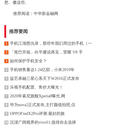
愁、傻这些。
推荐阅读：
中华新金融网
推荐要闻
手机江湖恩仇录，那些年我们用过的手机（一
1
「尾巴开箱」向平庸说再见，荣耀 V8 手
2
如何保护手机安全？
3
手机销售量达1.24亿部，小米2019年
4
益艺承融三星心系天下W2016正式发布
5
乐视手机配置、售价大曝光！
6
2020年索尼旗舰Xperia0曝光,网
7
华为nova2正式发布,主打颜值拍照,仅
8
OPPOFindX2Pro评测:最好的旗
9
沉浸广阔视界的vivoS1,值得你去选择
10