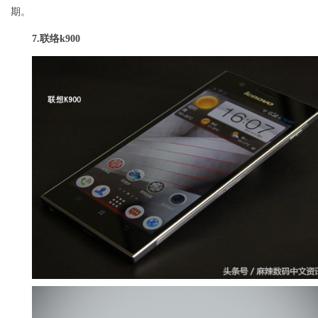
期。
7.
联络k900