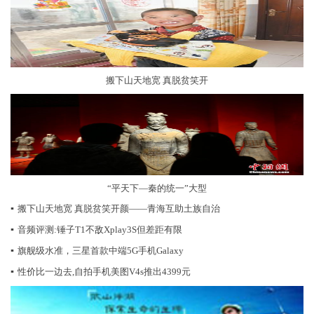
搬下山天地宽 真脱贫笑开
“平天下—秦的统一”大型
▪
搬下山天地宽 真脱贫笑开颜——青海互助土族自治
▪
音频评测:锤子T1不敌Xplay3S但差距有限
▪
旗舰级水准，三星首款中端5G手机Galaxy
▪
性价比一边去,自拍手机美图V4s推出4399元