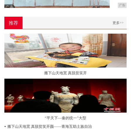
广告
推荐
更多>>
搬下山天地宽 真脱贫笑开
“平天下—秦的统一”大型
▪
搬下山天地宽 真脱贫笑开颜——青海互助土族自治