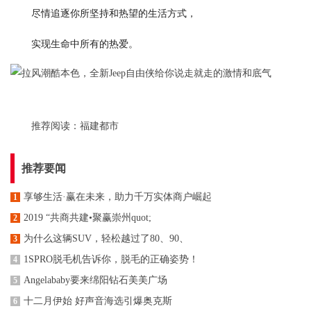
尽情追逐你所坚持和热望的生活方式，
实现生命中所有的热爱。
推荐阅读：
福建都市
推荐要闻
享够生活·赢在未来，助力千万实体商户崛起
1
2019 “共商共建•聚赢崇州quot;
2
为什么这辆SUV，轻松越过了80、90、
3
1SPRO脱毛机告诉你，脱毛的正确姿势！
4
Angelababy要来绵阳钻石美美广场
5
十二月伊始 好声音海选引爆奥克斯
6