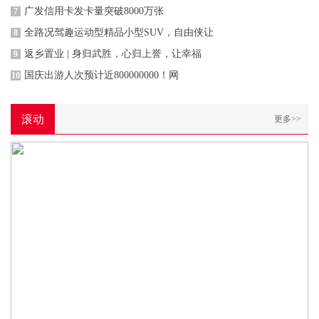
广发信用卡发卡量突破8000万张
7
全路况驾趣运动型精品小型SUV，自由侠让
8
返乡置业 | 身归武胜，心归上誉，让幸福
9
国庆出游人次预计近800000000！网
10
滚动
更多>>