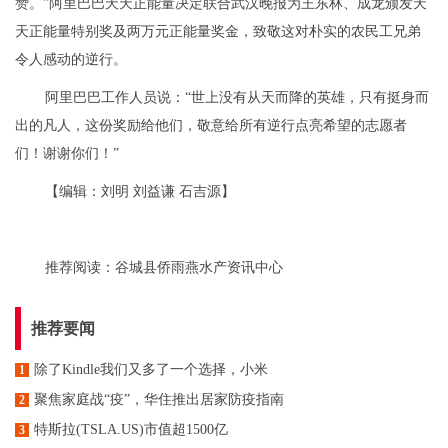
赞。”阿里巴巴天天正能量决定联合武汉晚报为王东林、成龙颁发天
天正能量特别奖及两万元正能量奖金，致敬这对朴实的农民工兄弟
令人感动的逆行。
阿里巴巴工作人员说：“世上没有从天而降的英雄，只有挺身而
出的凡人，这份奖励给他们，敬意给所有逆行点亮希望的志愿者
们！谢谢你们！”
【编辑：刘明 刘益谦 石吉源】
推荐阅读：
谷城县侨雨燕水产资讯中心
推荐要闻
除了Kindle我们又多了一个选择，小米
1
聚焦家庭战“疫”，华住推出居家防疫指南
2
特斯拉(TSLA.US)市值超1500亿
3