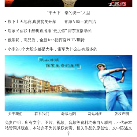
“平天下—秦的统一”大型
▪
搬下山天地宽 真脱贫笑开颜——青海互助土族自治
▪
途家民宿联手酷狗直播推“云度假” 房东直播助民
▪
低消耗，高品质，全新Jeep指挥官PHEV期待
▪
小米的8个大股东都是大牛，雷军为什么占有最多的
-
-
-
-
关于我们
联系我们
老版地图
网站地图
版权声明
免责声明：所有文字、图片、视频、音频等资料均来自互联网，不代表本
站赞同其观点，本站亦不为其版权负责。相关作品的原创性、文中陈述文
字