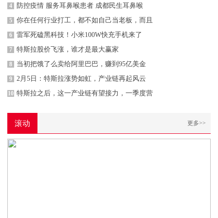
防控疫情 服务耳鼻喉患者 成都民生耳鼻喉
4
你在任何行业打工，都不如自己当老板，而且
5
雷军死磕黑科技！小米100W快充手机来了
6
特斯拉股价飞涨，谁才是最大赢家
7
当初把饿了么卖给阿里巴巴，赚到95亿美金
8
2月5日：特斯拉涨势如虹，产业链再起风云
9
特斯拉之后，这一产业链有望接力，一季度营
10
滚动
更多>>