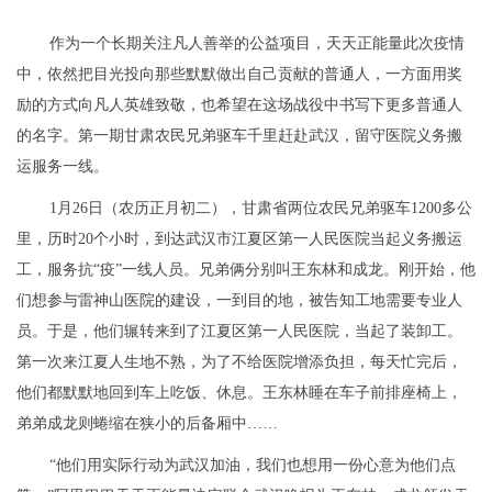
作为一个长期关注凡人善举的公益项目，天天正能量此次疫情
中，依然把目光投向那些默默做出自己贡献的普通人，一方面用奖
励的方式向凡人英雄致敬，也希望在这场战役中书写下更多普通人
的名字。第一期甘肃农民兄弟驱车千里赶赴武汉，留守医院义务搬
运服务一线。
1月26日（农历正月初二），甘肃省两位农民兄弟驱车1200多公
里，历时20个小时，到达武汉市江夏区第一人民医院当起义务搬运
工，服务抗“疫”一线人员。兄弟俩分别叫王东林和成龙。刚开始，他
们想参与雷神山医院的建设，一到目的地，被告知工地需要专业人
员。于是，他们辗转来到了江夏区第一人民医院，当起了装卸工。
第一次来江夏人生地不熟，为了不给医院增添负担，每天忙完后，
他们都默默地回到车上吃饭、休息。王东林睡在车子前排座椅上，
弟弟成龙则蜷缩在狭小的后备厢中……
“他们用实际行动为武汉加油，我们也想用一份心意为他们点