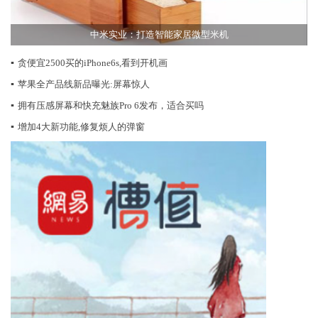
中米实业：打造智能家居微型米机
▪
贪便宜2500买的iPhone6s,看到开机画
▪
苹果全产品线新品曝光:屏幕惊人
▪
拥有压感屏幕和快充魅族Pro 6发布，适合买吗
▪
增加4大新功能,修复烦人的弹窗