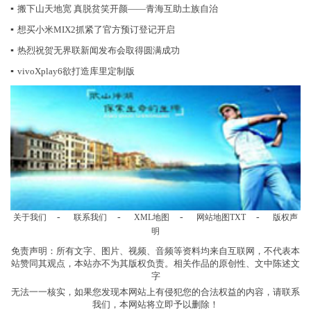
▪
搬下山天地宽 真脱贫笑开颜——青海互助土族自治
▪
想买小米MIX2抓紧了官方预订登记开启
▪
热烈祝贺无界联新闻发布会取得圆满成功
▪
vivoXplay6欲打造库里定制版
-
-
-
-
关于我们
联系我们
XML地图
网站地图
TXT
版权声
明
免责声明：所有文字、图片、视频、音频等资料均来自互联网，不代表本
站赞同其观点，本站亦不为其版权负责。相关作品的原创性、文中陈述文
字
无法一一核实，如果您发现本网站上有侵犯您的合法权益的内容，请联系
我们，本网站将立即予以删除！