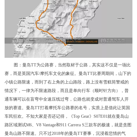
图：曼岛TT为公路赛，当然取材于公路，其实这不仅是一场比
赛，而是英国汽车/摩托车文化的象征。曼岛TT比赛周期间，山下的
小镇公路限速，而到了右上角的上山路段，路上没有雪糕筒警戒的
情况下，一律为不限速路段，而且是单向行车（顺时针方向），普
通车辆可以在盲弯中全速压线过弯，公路也就变成对普通驾车人开
放的赛道。曼岛TT打着摩托车公路赛的名号，实质上是借此让英国
车民狂欢。不知大家是否还记得，《Top Gear》S07E01就在曼岛山
路区域测试M6、V8 Vantage和911 Carrera S三款车的极速，就是贪图
曼岛山路不限速。只不过2018年的曼岛TT赛事，沉浸着悲情的气