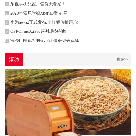
乐视手机配置、售价大曝光！
6
2020年索尼旗舰Xperia0曝光,网
7
华为nova2正式发布,主打颜值拍照,仅
8
OPPOFindX2Pro评测:最好的旗
9
沉浸广阔视界的vivoS1,值得你去选择
10
滚动
更多>>