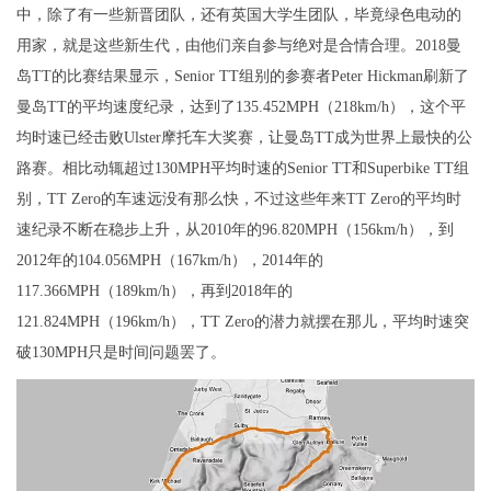
中，除了有一些新晋团队，还有英国大学生团队，毕竟绿色电动的
用家，就是这些新生代，由他们亲自参与绝对是合情合理。2018曼
岛TT的比赛结果显示，Senior TT组别的参赛者Peter Hickman刷新了
曼岛TT的平均速度纪录，达到了135.452MPH（218km/h），这个平
均时速已经击败Ulster摩托车大奖赛，让曼岛TT成为世界上最快的公
路赛。相比动辄超过130MPH平均时速的Senior TT和Superbike TT组
别，TT Zero的车速远没有那么快，不过这些年来TT Zero的平均时
速纪录不断在稳步上升，从2010年的96.820MPH（156km/h），到
2012年的104.056MPH（167km/h），2014年的
117.366MPH（189km/h），再到2018年的
121.824MPH（196km/h），TT Zero的潜力就摆在那儿，平均时速突
破130MPH只是时间问题罢了。