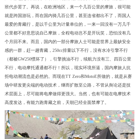
班代步罢了。再说，在欧洲地区，来一个几百公里的摩旅，很可能
就是跨国游玩，而在国内骑几百公里，甚至连省都出不了，而国人
最爱的青藏行，是以千公里为计量单位的，一来一回没有一万几千
公里都不好意思说自己摩旅，全程电动岂不是开玩笑，恐怕没有几
个月回不来。而且，国内的一部分摩旅人士可能是世界上最缺安全
感的一群，赶一趟青藏，250cc排量以下不行，没有水冷引擎不行
（都被GW250惯坏了），引擎挑油不行，续航力没有三、四百公里
不行，电动摩托通通都不行！所以，现实环境所逼，国内摩旅人抗
拒电动潮流也是必然的。而现在TT Zero和MotoE所做的，就是从赛
场中研发更尖端的电动技术，继而扩散至公路，不管从舆论还是技
术层面上，尽可能将电摩做得更强大。当然，也有可能在电摩技术
高度发达，有能力跑青藏之前，天朝已经全面禁摩了。