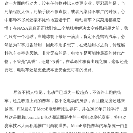
这一方面的行动力，没有任何物种比人类更专业，更邪恶的是，当
污染程度太低，污染手段不够直接，或者污染源不够广的时候，心
中那种不尽兴还毫不掩饰地宣诸于口：电动赛车？买菜用都嫌它
慢！在NASA真真正正找到第二个地球并解决太空移民问题之前，我
们只有一个地球，当地球剩下最后一滴油，肯定不是留给汽车，必
然是为军事戒备所用，因此不用多想了，在燃油用尽之前，传统燃
料汽车会率先灭绝。非常无奈的是，电动车是可能性最高的替代产
物，不管是“真香”，还是“假香”，在革命性粮食出现之前，这饭还是
要吃，电动车还是更低成本更安全更可靠的出路。
尽管不招人待见，电动早已成为一股趋势，不管路上跑的街
车，还是赛道上跑的赛车，都不乏电动的身影，而且能见度还越来
越高。FIM发布了MotoE电动摩托世界杯，并在2019年开始举行，显
然这是顺着Formula E电动潮流而诞生的一项电动摩托赛事，将电动
赛车技术大面积地推广到两轮世界。MotoE摩托赛车的车架统一由意