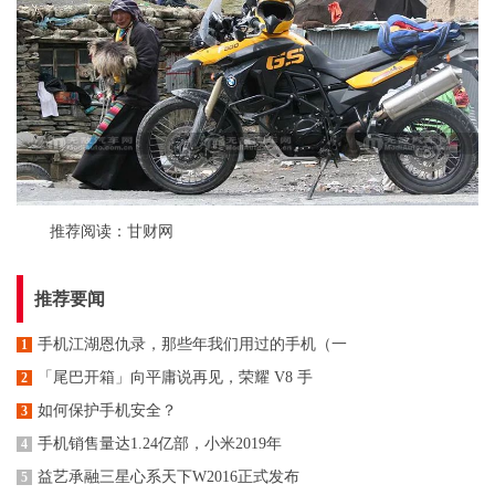
推荐阅读：
甘财网
推荐要闻
手机江湖恩仇录，那些年我们用过的手机（一
1
「尾巴开箱」向平庸说再见，荣耀 V8 手
2
如何保护手机安全？
3
手机销售量达1.24亿部，小米2019年
4
益艺承融三星心系天下W2016正式发布
5