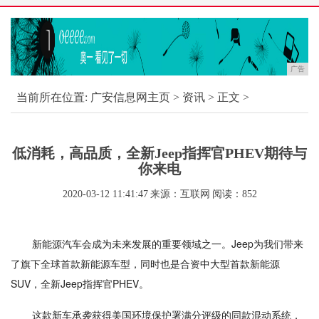
广告
当前所在位置:
广安信息网主页
>
资讯
> 正文 >
低消耗，高品质，全新Jeep指挥官PHEV期待与
你来电
2020-03-12 11:41:47
来源：互联网
阅读：852
新能源汽车会成为未来发展的重要领域之一。Jeep为我们带来
了旗下全球首款新能源车型，同时也是合资中大型首款新能源
SUV，全新Jeep指挥官PHEV。
这款新车承袭获得美国环境保护署满分评级的同款混动系统，