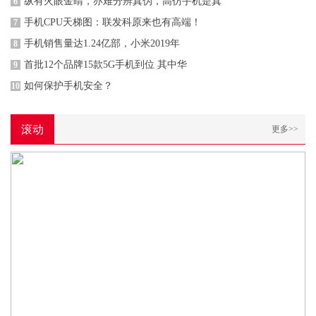
纵有火眼金睛，亦难分辨真伪，高仿手机是真
6
手机CPU天梯图：联发科原来也有高端！
7
手机销售量达1.24亿部，小米2019年
8
首批12个品牌15款5G手机到位 其中华
9
如何保护手机安全？
10
滚动
更多>>