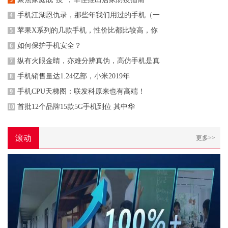
3
手机江湖恩仇录，那些年我们用过的手机（一
4
苹果X系列的几款手机，性价比都比较高，你
5
如何保护手机安全？
6
纵有火眼金睛，亦难分辨真伪，高仿手机是真
7
手机销售量达1.24亿部，小米2019年
8
手机CPU天梯图：联发科原来也有高端！
9
首批12个品牌15款5G手机到位 其中华
10
滚动
更多>>