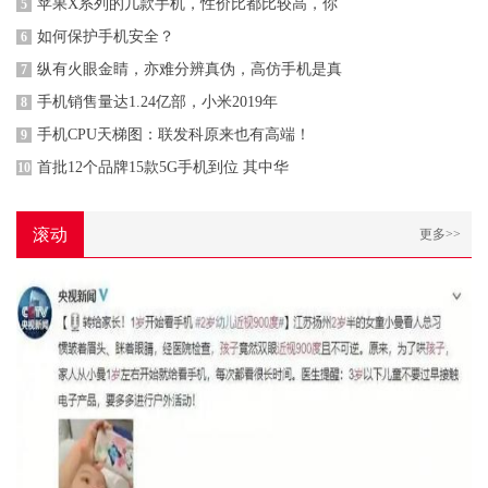
苹果X系列的几款手机，性价比都比较高，你
5
如何保护手机安全？
6
纵有火眼金睛，亦难分辨真伪，高仿手机是真
7
手机销售量达1.24亿部，小米2019年
8
手机CPU天梯图：联发科原来也有高端！
9
首批12个品牌15款5G手机到位 其中华
10
滚动
更多>>